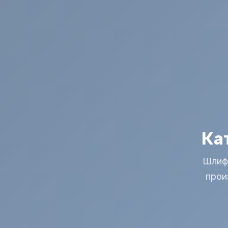
Ка
Шлиф
прои