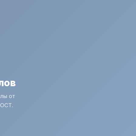
лов
лы от
ГОСТ.