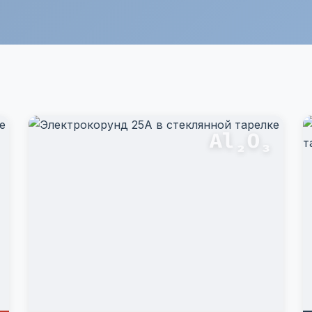
Al₂O₃